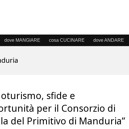
dove MANGIARE
cosa CUCINARE
dove ANDARE
nduria
noturismo, sfide e
rtunità per il Consorzio di
la del Primitivo di Manduria”