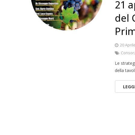
21 a
del 
Prim
20 April
Consorz
Le strateg
della tavo
LEGG