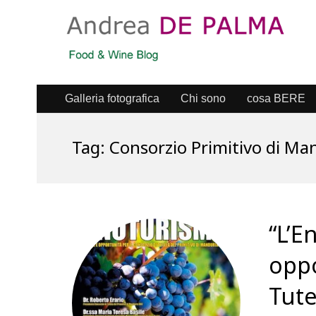
Galleria fotografica
Chi sono
cosa BERE
Tag:
Consorzio Primitivo di Ma
“L’E
oppo
Tute