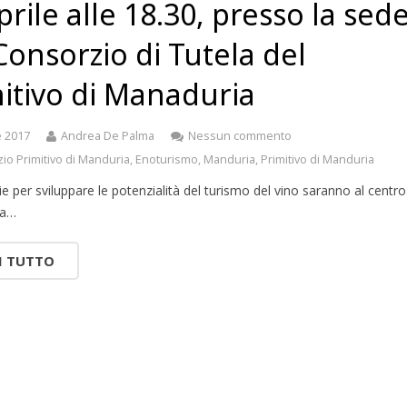
prile alle 18.30, presso la sed
Consorzio di Tutela del
itivo di Manaduria
e 2017
Andrea De Palma
Nessun commento
io Primitivo di Manduria
,
Enoturismo
,
Manduria
,
Primitivo di Manduria
ie per sviluppare le potenzialità del turismo del vino saranno al centro
la…
I TUTTO