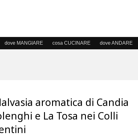
dove MANGIARE
cosa CUCINARE
dove ANDARE
alvasia aromatica di Candia
olenghi e La Tosa nei Colli
entini