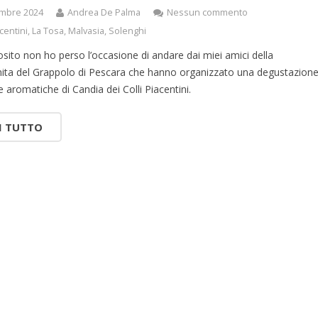
mbre 2024
Andrea De Palma
Nessun commento
acentini
,
La Tosa
,
Malvasia
,
Solenghi
osito non ho perso l’occasione di andare dai miei amici della
nita del Grappolo di Pescara che hanno organizzato una degustazion
e aromatiche di Candia dei Colli Piacentini.
I TUTTO