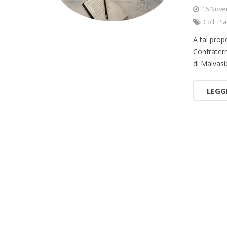
16 Nove
Colli Pi
A tal prop
Confrater
di Malvasi
LEGG