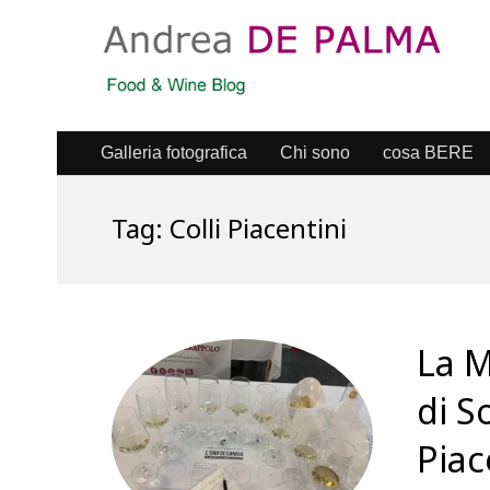
Galleria fotografica
Chi sono
cosa BERE
Tag:
Colli Piacentini
La M
di S
Piac