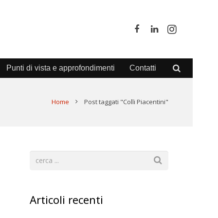
Punti di vista e approfondimenti
Contatti
Home
Post taggati "Colli Piacentini"
Articoli recenti