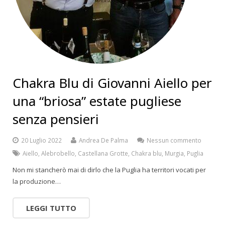
Chakra Blu di Giovanni Aiello per
una “briosa” estate pugliese
senza pensieri
20 Luglio 2022
Andrea De Palma
Nessun commento
Aiello
,
Alebrobello
,
Castellana Grotte
,
Chakra blu
,
Murgia
,
Puglia
Non mi stancherò mai di dirlo che la Puglia ha territori vocati per
la produzione…
LEGGI TUTTO