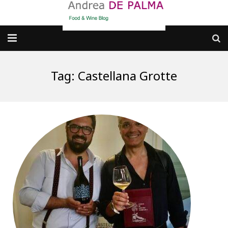
Galleria fotografica
Tag:
Castellana Grotte
Chi sono
cosa BERE
dove MANGIARE
cosa CUCINARE
dove ANDARE
Punti di vista e approfondimenti
Contatti