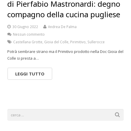
di Pierfabio Mastronardi: degno
compagno della cucina pugliese
30 Giugno 2022
Andrea De Palma
Nessun commento
Castellana Grotte
,
Gioia del Colle
,
Pirimitivo
,
Sullerocce
Potrà sembrare strano ma il Primitivo prodotto nella Doc Gioia del
Colle si presta a…
LEGGI TUTTO