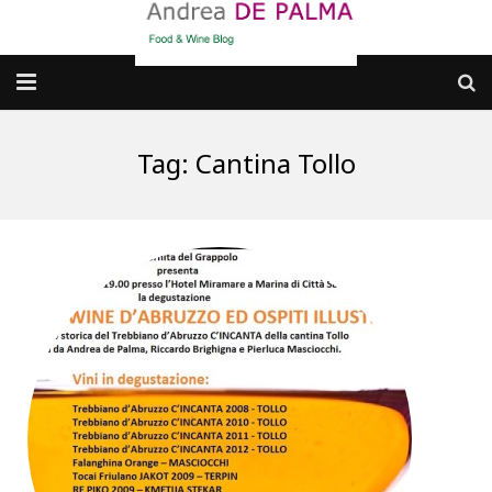
Galleria fotografica
Tag:
Cantina Tollo
Chi sono
cosa BERE
dove MANGIARE
cosa CUCINARE
dove ANDARE
Punti di vista e approfondimenti
Contatti