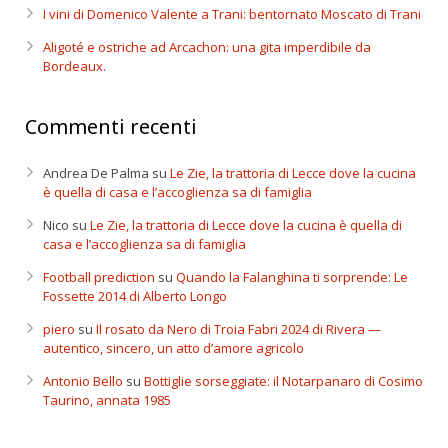
I vini di Domenico Valente a Trani: bentornato Moscato di Trani
Aligoté e ostriche ad Arcachon: una gita imperdibile da
Bordeaux.
Commenti recenti
Andrea De Palma
su
Le Zie, la trattoria di Lecce dove la cucina
è quella di casa e l’accoglienza sa di famiglia
Nico
su
Le Zie, la trattoria di Lecce dove la cucina è quella di
casa e l’accoglienza sa di famiglia
Football prediction
su
Quando la Falanghina ti sorprende: Le
Fossette 2014 di Alberto Longo
piero
su
Il rosato da Nero di Troia Fabri 2024 di Rivera —
autentico, sincero, un atto d’amore agricolo
Antonio Bello
su
Bottiglie sorseggiate: il Notarpanaro di Cosimo
Taurino, annata 1985