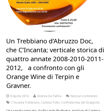
Un Trebbiano d’Abruzzo Doc,
che C’Incanta; verticale storica di
quattro annate 2008-2010-2011-
2012, a confronto con gli
Orange Wine di Terpin e
Gravner.
8 Aprile 2016
Andrea De Palma
Nessun commento
C'Incanta Trebbiano
,
Cantina Tollo
,
Confraternita del Grappolo
Una serata pensata da Riccardo Brighigna, enologo di Cantina