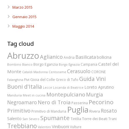
Marzo 2015
Gennaio 2015
Maggio 2014
Tag cloud
Abruzzo
Aglianico
Basilicata
bollicina
Andria
Castel del
Borgo Eganzia
Campania
Bombino Bianco
Borgo Egnazia
Cerasuolo
Monte
CORONE
Cataldi Madonna
Centorame
Guida Vini
Fivi
Gioia del Colle
Greco di Tufo
Falanghina
Buoni d'Italia
Loreto Aprutino
Lecce
Locanda di Beatrice
Montepulciano
Murgia
Manduria
Meet in cucina
Pecorino
Nero di Troia
Negroamaro
Passerina
Puglia
Primitivo
Rosato
Rivera
Primitivo di Manduria
Spumante
Salento
Torre dei Beati
Tintilia
Trani
San Severo
Trebbiano
Vinibuoni
Vulture
Valentini