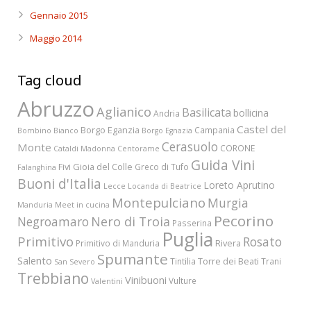
Gennaio 2015
Maggio 2014
Tag cloud
Abruzzo
Aglianico
Basilicata
bollicina
Andria
Castel del
Borgo Eganzia
Campania
Bombino Bianco
Borgo Egnazia
Cerasuolo
Monte
CORONE
Cataldi Madonna
Centorame
Guida Vini
Fivi
Gioia del Colle
Greco di Tufo
Falanghina
Buoni d'Italia
Loreto Aprutino
Lecce
Locanda di Beatrice
Montepulciano
Murgia
Manduria
Meet in cucina
Pecorino
Nero di Troia
Negroamaro
Passerina
Puglia
Primitivo
Rosato
Rivera
Primitivo di Manduria
Spumante
Salento
Torre dei Beati
Tintilia
Trani
San Severo
Trebbiano
Vinibuoni
Vulture
Valentini