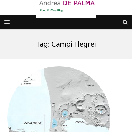
Galleria fotografica
Tag:
Campi Flegrei
Chi sono
cosa BERE
dove MANGIARE
cosa CUCINARE
dove ANDARE
Punti di vista e approfondimenti
Contatti