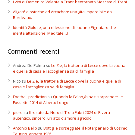
I vini di Domenico Valente a Trani: bentornato Moscato di Trani
Aligoté e ostriche ad Arcachon: una gita imperdibile da
Bordeaux.
Identità Golose, una riflessione di Luciano Pignataro che
merita attenzione. Meditate…!
Commenti recenti
Andrea De Palma
su
Le Zie, la trattoria di Lecce dove la cucina
è quella di casa e l’accoglienza sa di famiglia
Nico
su
Le Zie, la trattoria di Lecce dove la cucina è quella di
casa e l’accoglienza sa di famiglia
Football prediction
su
Quando la Falanghina ti sorprende: Le
Fossette 2014 di Alberto Longo
piero
su
Il rosato da Nero di Troia Fabri 2024 di Rivera —
autentico, sincero, un atto d’amore agricolo
Antonio Bello
su
Bottiglie sorseggiate: il Notarpanaro di Cosimo
Taurino, annata 1985