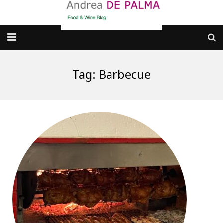
Galleria fotografica
Tag:
Barbecue
Chi sono
cosa BERE
dove MANGIARE
cosa CUCINARE
dove ANDARE
Punti di vista e approfondimenti
Contatti