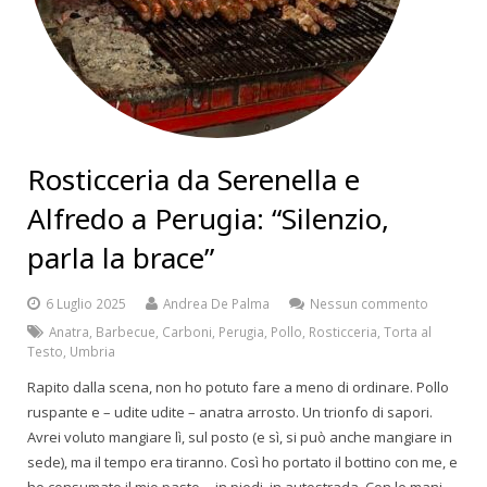
Rosticceria da Serenella e
Alfredo a Perugia: “Silenzio,
parla la brace”
6 Luglio 2025
Andrea De Palma
Nessun commento
Anatra
,
Barbecue
,
Carboni
,
Perugia
,
Pollo
,
Rosticceria
,
Torta al
Testo
,
Umbria
Rapito dalla scena, non ho potuto fare a meno di ordinare. Pollo
ruspante e – udite udite – anatra arrosto. Un trionfo di sapori.
Avrei voluto mangiare lì, sul posto (e sì, si può anche mangiare in
sede), ma il tempo era tiranno. Così ho portato il bottino con me, e