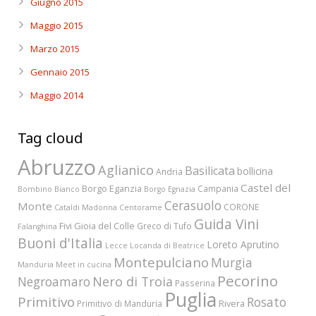
Giugno 2015
Maggio 2015
Marzo 2015
Gennaio 2015
Maggio 2014
Tag cloud
Abruzzo
Aglianico
Basilicata
bollicina
Andria
Castel del
Borgo Eganzia
Campania
Bombino Bianco
Borgo Egnazia
Cerasuolo
Monte
CORONE
Cataldi Madonna
Centorame
Guida Vini
Fivi
Gioia del Colle
Greco di Tufo
Falanghina
Buoni d'Italia
Loreto Aprutino
Lecce
Locanda di Beatrice
Montepulciano
Murgia
Manduria
Meet in cucina
Pecorino
Nero di Troia
Negroamaro
Passerina
Puglia
Primitivo
Rosato
Rivera
Primitivo di Manduria