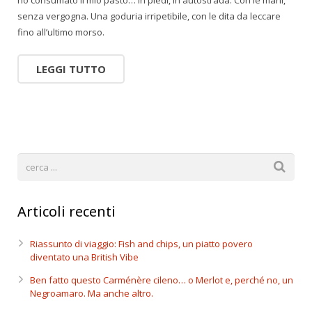
ho consumato il mio pasto… in piedi, in autostrada. Con le mani,
senza vergogna. Una goduria irripetibile, con le dita da leccare
fino all’ultimo morso.
LEGGI TUTTO
Articoli recenti
Riassunto di viaggio: Fish and chips, un piatto povero
diventato una British Vibe
Ben fatto questo Carménère cileno… o Merlot e, perché no, un
Negroamaro. Ma anche altro.