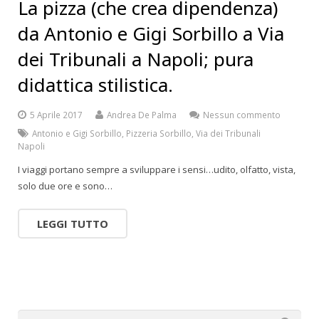
La pizza (che crea dipendenza)
da Antonio e Gigi Sorbillo a Via
dei Tribunali a Napoli; pura
didattica stilistica.
5 Aprile 2017
Andrea De Palma
Nessun commento
Antonio e Gigi Sorbillo
,
Pizzeria Sorbillo
,
Via dei Tribunali
Napoli
I viaggi portano sempre a sviluppare i sensi…udito, olfatto, vista,
solo due ore e sono…
LEGGI TUTTO