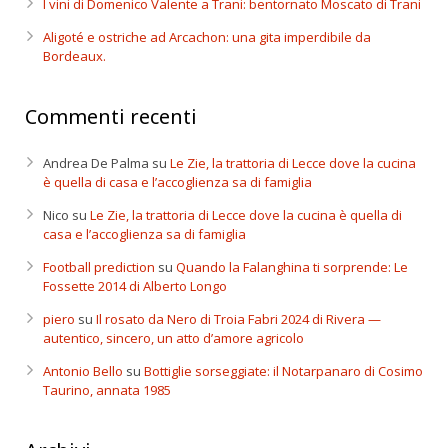
I vini di Domenico Valente a Trani: bentornato Moscato di Trani
Aligoté e ostriche ad Arcachon: una gita imperdibile da
Bordeaux.
Commenti recenti
Andrea De Palma
su
Le Zie, la trattoria di Lecce dove la cucina
è quella di casa e l’accoglienza sa di famiglia
Nico
su
Le Zie, la trattoria di Lecce dove la cucina è quella di
casa e l’accoglienza sa di famiglia
Football prediction
su
Quando la Falanghina ti sorprende: Le
Fossette 2014 di Alberto Longo
piero
su
Il rosato da Nero di Troia Fabri 2024 di Rivera —
autentico, sincero, un atto d’amore agricolo
Antonio Bello
su
Bottiglie sorseggiate: il Notarpanaro di Cosimo
Taurino, annata 1985