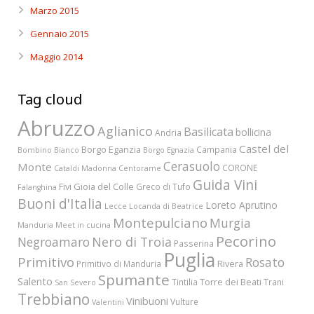
Marzo 2015
Gennaio 2015
Maggio 2014
Tag cloud
Abruzzo
Aglianico
Basilicata
bollicina
Andria
Castel del
Borgo Eganzia
Campania
Bombino Bianco
Borgo Egnazia
Cerasuolo
Monte
CORONE
Cataldi Madonna
Centorame
Guida Vini
Fivi
Gioia del Colle
Greco di Tufo
Falanghina
Buoni d'Italia
Loreto Aprutino
Lecce
Locanda di Beatrice
Montepulciano
Murgia
Manduria
Meet in cucina
Pecorino
Nero di Troia
Negroamaro
Passerina
Puglia
Primitivo
Rosato
Rivera
Primitivo di Manduria
Spumante
Salento
Torre dei Beati
Tintilia
Trani
San Severo
Trebbiano
Vinibuoni
Vulture
Valentini