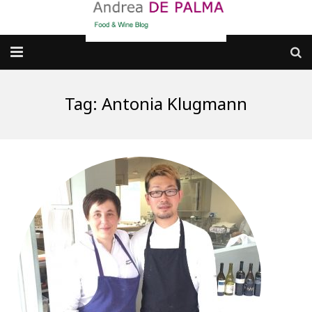
Galleria fotografica
Tag:
Antonia Klugmann
Chi sono
cosa BERE
dove MANGIARE
cosa CUCINARE
dove ANDARE
Punti di vista e approfondimenti
Contatti