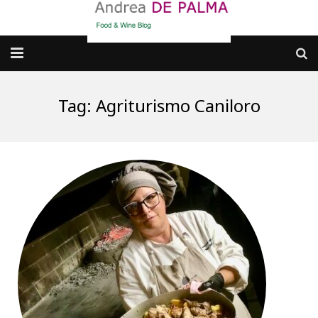
Galleria fotografica
Tag:
Agriturismo Caniloro
Chi sono
cosa BERE
dove MANGIARE
cosa CUCINARE
dove ANDARE
Punti di vista e approfondimenti
Contatti