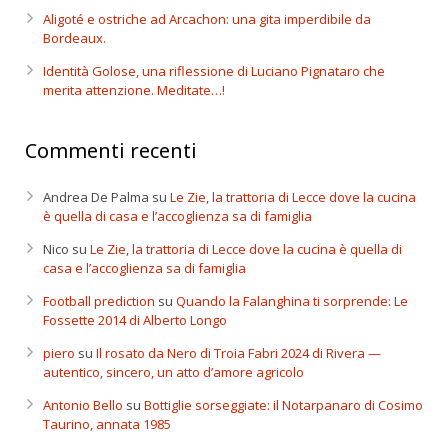
Aligoté e ostriche ad Arcachon: una gita imperdibile da
Bordeaux.
Identità Golose, una riflessione di Luciano Pignataro che
merita attenzione. Meditate…!
Commenti recenti
Andrea De Palma
su
Le Zie, la trattoria di Lecce dove la cucina
è quella di casa e l’accoglienza sa di famiglia
Nico
su
Le Zie, la trattoria di Lecce dove la cucina è quella di
casa e l’accoglienza sa di famiglia
Football prediction
su
Quando la Falanghina ti sorprende: Le
Fossette 2014 di Alberto Longo
piero
su
Il rosato da Nero di Troia Fabri 2024 di Rivera —
autentico, sincero, un atto d’amore agricolo
Antonio Bello
su
Bottiglie sorseggiate: il Notarpanaro di Cosimo
Taurino, annata 1985