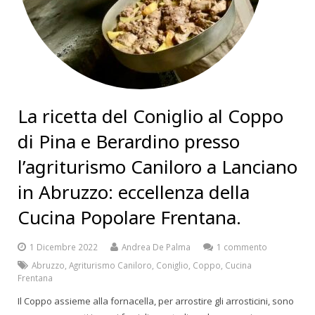
La ricetta del Coniglio al Coppo
di Pina e Berardino presso
l’agriturismo Caniloro a Lanciano
in Abruzzo: eccellenza della
Cucina Popolare Frentana.
1 Dicembre 2022
Andrea De Palma
1 commento
Abruzzo
,
Agriturismo Caniloro
,
Coniglio
,
Coppo
,
Cucina
Frentana
Il Coppo assieme alla fornacella, per arrostire gli arrosticini, sono