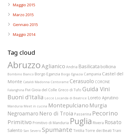
Maggio 2015
Marzo 2015
Gennaio 2015
Maggio 2014
Tag cloud
Abruzzo
Aglianico
Basilicata
bollicina
Andria
Castel del
Borgo Eganzia
Campania
Bombino Bianco
Borgo Egnazia
Cerasuolo
Monte
CORONE
Cataldi Madonna
Centorame
Guida Vini
Fivi
Gioia del Colle
Greco di Tufo
Falanghina
Buoni d'Italia
Loreto Aprutino
Lecce
Locanda di Beatrice
Montepulciano
Murgia
Manduria
Meet in cucina
Pecorino
Nero di Troia
Negroamaro
Passerina
Puglia
Primitivo
Rosato
Rivera
Primitivo di Manduria
Spumante
Salento
Torre dei Beati
Tintilia
Trani
San Severo