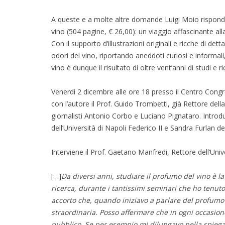
A queste e a molte altre domande Luigi Moio risponde
vino (504 pagine, € 26,00): un viaggio affascinante alla
Con il supporto d’illustrazioni originali e ricche di de
odori del vino, riportando aneddoti curiosi e informali, 
vino è dunque il risultato di oltre vent’anni di studi e ri
Venerdì 2 dicembre alle ore 18 presso il Centro Congre
con l’autore il Prof. Guido Trombetti, già Rettore della 
giornalisti Antonio Corbo e Luciano Pignataro. Introd
dell’Università di Napoli Federico II e Sandra Furlan d
Interviene il Prof. Gaetano Manfredi, Rettore dell’Univ
[…]
Da diversi anni, studiare il profumo del vino è 
ricerca, durante i tantissimi seminari che ho tenut
accorto che, quando iniziavo a parlare del profumo d
straordinaria. Posso affermare che in ogni occasione 
pubblico. Se per esempio mi dilungavo nella spieg