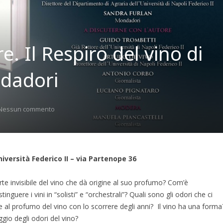
. Il Respiro del vino di
ndadori
Nessun commento
iversità Federico II – via Partenope 36
e invisibile del vino che dà origine al suo profumo? Com’è
nguere i vini in “solisti” e “orchestrali”? Quali sono gli odori che ci
al profumo del vino con lo scorrere degli anni? Il vino ha una forma
gio degli odori del vino?