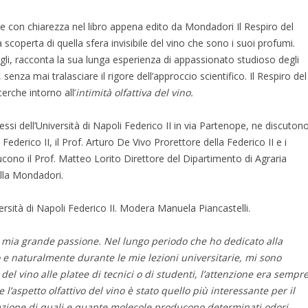
 con chiarezza nel libro appena edito da Mondadori Il Respiro del
 scoperta di quella sfera invisibile del vino che sono i suoi profumi.
ttagli, racconta la sua lunga esperienza di appassionato studioso degli
senza mai tralasciare il rigore dell’approccio scientifico. Il Respiro del
cerche intorno all’
intimità olfattiva del vino.
ssi dell’Università di Napoli Federico II in via Partenope, ne discuton
Federico II, il Prof. Arturo De Vivo Prorettore della Federico II e i
ucono il Prof. Matteo Lorito Direttore del Dipartimento di Agraria
ella Mondadori.
ersità di Napoli Federico II. Modera Manuela Piancastelli.
la mia grande passione. Nel lungo periodo che ho dedicato alla
o e naturalmente durante le mie lezioni universitarie, mi sono
el vino alle platee di tecnici o di studenti, l’attenzione era sempr
l’aspetto olfattivo del vino è stato quello più interessante per il
azione di quali e quante molecole producono determinati odori,