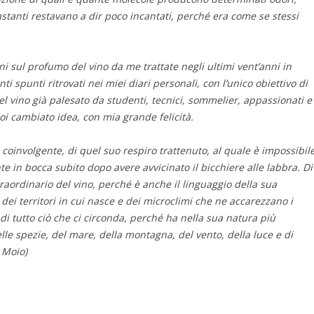
astanti restavano a dir poco incantati, perché era come se stessi
ni sul profumo del vino da me trattate negli ultimi vent’anni in
nti spunti ritrovati nei miei diari personali, con l’unico obiettivo di
l vino già palesato da studenti, tecnici, sommelier, appassionati e
i cambiato idea, con mia grande felicità.
coinvolgente, di quel suo respiro trattenuto, al quale è impossibil
te in bocca subito dopo avere avvicinato il bicchiere alle labbra. Di
raordinario del vino, perché è anche il linguaggio della sua
 dei territori in cui nasce e dei microclimi che ne accarezzano i
 di tutto ciò che ci circonda, perché ha nella sua natura più
 delle spezie, del mare, della montagna, del vento, della luce e di
 Moio)