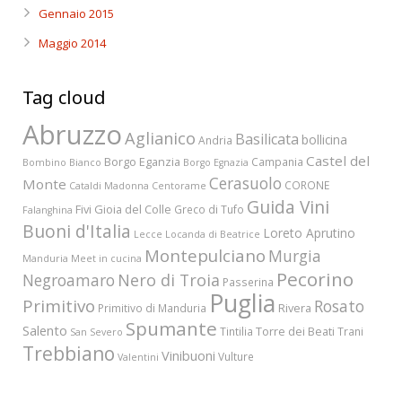
Gennaio 2015
Maggio 2014
Tag cloud
Abruzzo
Aglianico
Basilicata
bollicina
Andria
Castel del
Borgo Eganzia
Campania
Bombino Bianco
Borgo Egnazia
Cerasuolo
Monte
CORONE
Cataldi Madonna
Centorame
Guida Vini
Fivi
Gioia del Colle
Greco di Tufo
Falanghina
Buoni d'Italia
Loreto Aprutino
Lecce
Locanda di Beatrice
Montepulciano
Murgia
Manduria
Meet in cucina
Pecorino
Nero di Troia
Negroamaro
Passerina
Puglia
Primitivo
Rosato
Rivera
Primitivo di Manduria
Spumante
Salento
Torre dei Beati
Tintilia
Trani
San Severo
Trebbiano
Vinibuoni
Vulture
Valentini