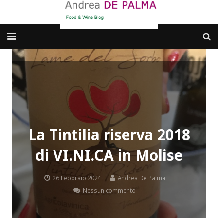
Galleria fotografica
Chi sono
cosa BERE
dove MANGIARE
La Tintilia riserva 2018
di VI.NI.CA in Molise
cosa CUCINARE
dove ANDARE
26 Febbraio 2024
Andrea De Palma
Nessun commento
Punti di vista e approfondimenti
Contatti