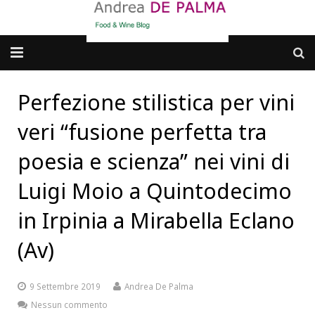
Galleria fotografica
Perfezione stilistica per vini
Chi sono
veri “fusione perfetta tra
cosa BERE
poesia e scienza” nei vini di
Luigi Moio a Quintodecimo
dove MANGIARE
in Irpinia a Mirabella Eclano
cosa CUCINARE
(Av)
dove ANDARE
Punti di vista e approfondimenti
9 Settembre 2019
Andrea De Palma
Nessun commento
Contatti