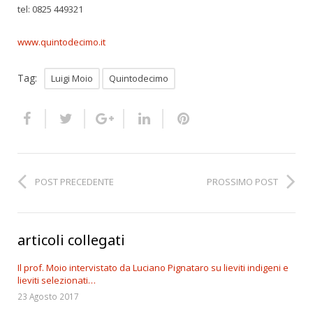
tel: 0825 449321
www.quintodecimo.it
Tag:
Luigi Moio
Quintodecimo
POST PRECEDENTE
PROSSIMO POST
articoli collegati
Il prof. Moio intervistato da Luciano Pignataro su lieviti indigeni e
lieviti selezionati…
23 Agosto 2017