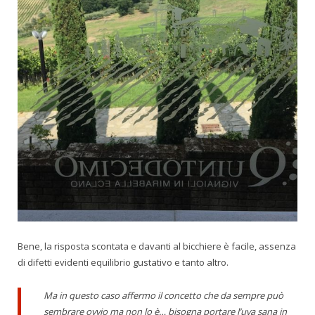
Bene, la risposta scontata e davanti al bicchiere è facile, assenza
di difetti evidenti equilibrio gustativo e tanto altro.
Ma in questo caso affermo il concetto che da sempre può
sembrare ovvio ma non lo è… bisogna portare l’uva sana in