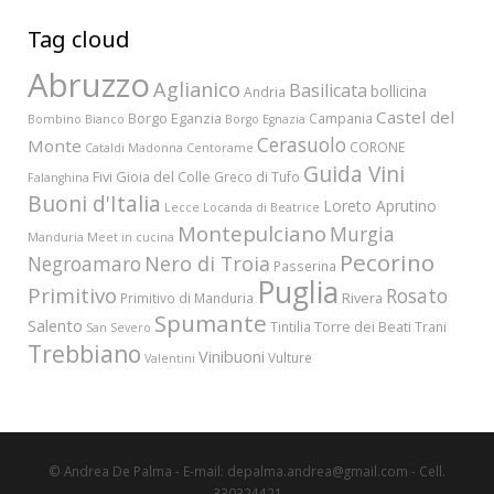
Tag cloud
Abruzzo
Aglianico
Basilicata
bollicina
Andria
Castel del
Borgo Eganzia
Campania
Bombino Bianco
Borgo Egnazia
Cerasuolo
Monte
CORONE
Cataldi Madonna
Centorame
Guida Vini
Fivi
Gioia del Colle
Greco di Tufo
Falanghina
Buoni d'Italia
Loreto Aprutino
Lecce
Locanda di Beatrice
Montepulciano
Murgia
Manduria
Meet in cucina
Pecorino
Nero di Troia
Negroamaro
Passerina
Puglia
Primitivo
Rosato
Rivera
Primitivo di Manduria
Spumante
Salento
Torre dei Beati
Tintilia
Trani
San Severo
Trebbiano
Vinibuoni
Vulture
Valentini
© Andrea De Palma - E-mail: depalma.andrea@gmail.com - Cell.
330324421