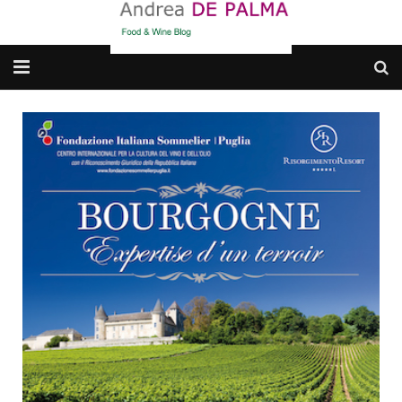
Galleria fotografica
Chi sono
cosa BERE
dove MANGIARE
cosa CUCINARE
dove ANDARE
Punti di vista e approfondimenti
Contatti