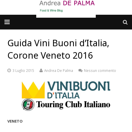
Galleria fotografica
Guida Vini Buoni d’Italia,
Chi sono
Corone Veneto 2016
cosa BERE
3 Luglio 2015
Andrea De Palma
Nessun commento
dove MANGIARE
cosa CUCINARE
dove ANDARE
Punti di vista e approfondimenti
VENETO
Contatti