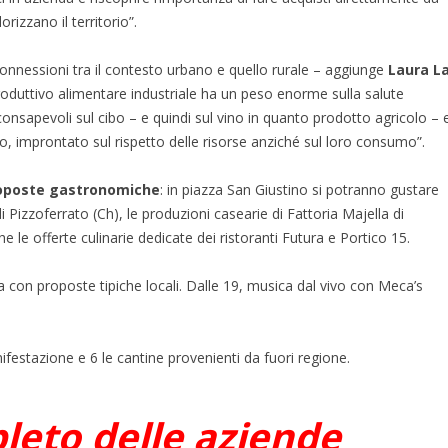
rizzano il territorio”.
nnessioni tra il contesto urbano e quello rurale – aggiunge
Laura L
produttivo alimentare industriale ha un peso enorme sulla salute
consapevoli sul cibo – e quindi sul vino in quanto prodotto agricolo – 
, improntato sul rispetto delle risorse anziché sul loro consumo”.
oposte gastronomiche
: in piazza San Giustino si potranno gustare
di Pizzoferrato (Ch), le produzioni casearie di Fattoria Majella di
che le offerte culinarie dedicate dei ristoranti Futura e Portico 15.
da con proposte tipiche locali. Dalle 19, musica dal vivo con Meca’s
ifestazione e 6 le cantine provenienti da fuori regione.
leto delle aziende