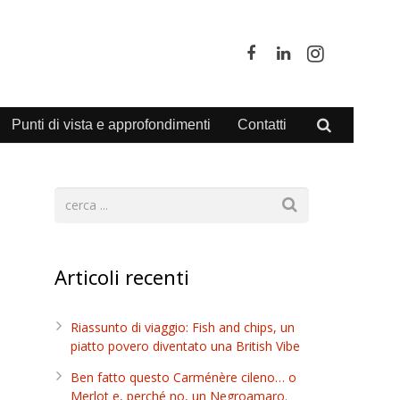
Punti di vista e approfondimenti
Contatti
Articoli recenti
Riassunto di viaggio: Fish and chips, un
piatto povero diventato una British Vibe
Ben fatto questo Carménère cileno… o
Merlot e, perché no, un Negroamaro.