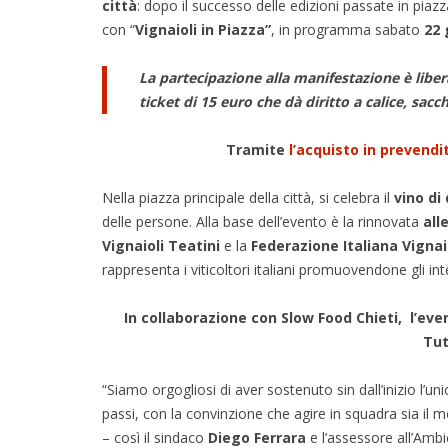
città
: dopo il successo delle edizioni passate in pia
con “
Vignaioli in Piazza”
, in programma sabato
22 
La partecipazione alla manifestazione è liber
ticket di 15 euro che dà diritto a calice, sacc
Tramite
l’acquisto in prevendi
Nella piazza principale della città, si celebra il
vino di
delle persone. Alla base dell’evento è la rinnovata
all
Vignaioli Teatini
e la
Federazione Italiana Vignai
rappresenta i viticoltori italiani promuovendone gli inter
In collaborazione con Slow Food Chieti,
l’eve
Tut
“Siamo orgogliosi di aver sostenuto sin dall’inizio l’u
passi, con la convinzione che agire in squadra sia il 
– così il sindaco
Diego Ferrara
e l’assessore all’Amb