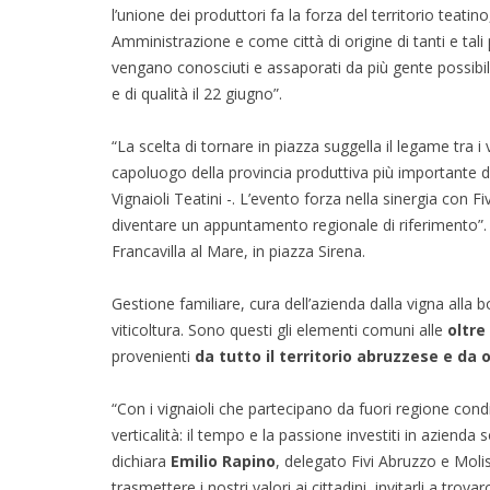
l’unione dei produttori fa la forza del territorio teati
Amministrazione e come città di origine di tanti e tal
vengano conosciuti e assaporati da più gente possibile. 
e di qualità il 22 giugno”.
“La scelta di tornare in piazza suggella il legame tra i 
capoluogo della provincia produttiva più importante de
Vignaioli Teatini -. L’evento forza nella sinergia con F
diventare un appuntamento regionale di riferimento”. In
Francavilla al Mare, in piazza Sirena.
Gestione familiare, cura dell’azienda dalla vigna alla bo
viticoltura. Sono questi gli elementi comuni alle
oltre
provenienti
da tutto il territorio abruzzese e da ol
“Con i vignaioli che partecipano da fuori regione cond
verticalità: il tempo e la passione investiti in azienda 
dichiara
Emilio Rapino
, delegato Fivi Abruzzo e Mol
trasmettere i nostri valori ai cittadini, invitarli a trov