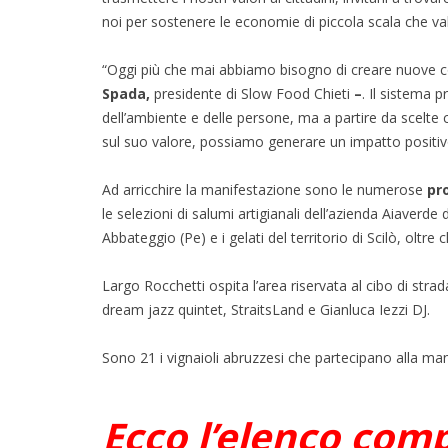
noi per sostenere le economie di piccola scala che valo
“Oggi più che mai abbiamo bisogno di creare nuove co
Spada,
presidente di Slow Food Chieti
–
. Il sistema 
dell’ambiente e delle persone, ma a partire da scelte 
sul suo valore, possiamo generare un impatto positivo
Ad arricchire la manifestazione sono le numerose
pr
le selezioni di salumi artigianali dell’azienda Aiaverde 
Abbateggio (Pe) e i gelati del territorio di Scilò, oltre 
Largo Rocchetti ospita l’area riservata al cibo di stra
dream jazz quintet, StraitsLand e Gianluca Iezzi DJ.
Sono 21 i vignaioli abruzzesi che partecipano alla man
Ecco l’elenco comp