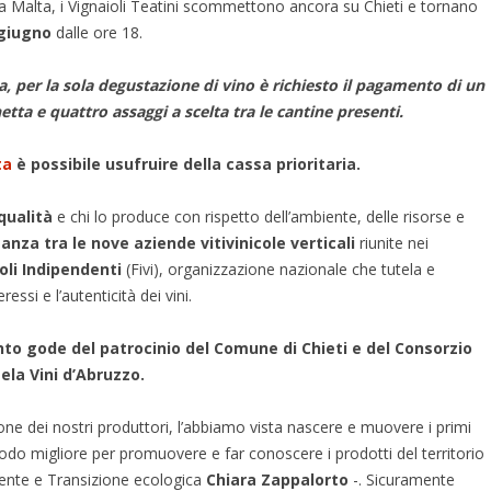
zza Malta, i Vignaioli Teatini scommettono ancora su Chieti e tornano
giugno
dalle ore 18.
a, per la sola degustazione di vino è richiesto il pagamento di un
hetta e quattro assaggi a scelta tra le cantine presenti.
ta
è possibile usufruire della cassa prioritaria.
 qualità
e chi lo produce con rispetto dell’ambiente, delle risorse e
eanza tra le nove aziende vitivinicole verticali
riunite nei
oli Indipendenti
(Fivi), organizzazione nazionale che tutela e
essi e l’autenticità dei vini.
nto gode del patrocinio del Comune di Chieti e del Consorzio
ela Vini d’Abruzzo.
nione dei nostri produttori, l’abbiamo vista nascere e muovere i primi
modo migliore per promuovere e far conoscere i prodotti del territorio
iente e Transizione ecologica
Chiara Zappalorto
-. Sicuramente