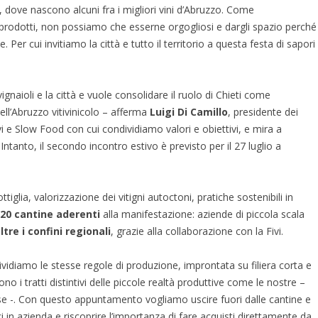
no, dove nascono alcuni fra i migliori vini d’Abruzzo. Come
i prodotti, non possiamo che esserne orgogliosi e dargli spazio perché
Per cui invitiamo la città e tutto il territorio a questa festa di sapori
vignaioli e la città e vuole consolidare il ruolo di Chieti come
ll’Abruzzo vitivinicolo – afferma
Luigi Di Camillo
, presidente dei
ivi e Slow Food con cui condividiamo valori e obiettivi, e mira a
tanto, il secondo incontro estivo è previsto per il 27 luglio a
ttiglia, valorizzazione dei vitigni autoctoni, pratiche sostenibili in
 20 cantine aderenti
alla manifestazione: aziende di piccola scala
tre i confini regionali
, grazie alla collaborazione con la Fivi.
ividiamo le stesse regole di produzione, improntata su filiera corta e
sono i tratti distintivi delle piccole realtà produttive come le nostre –
ise -. Con questo appuntamento vogliamo uscire fuori dalle cantine e
arci in azienda e riscoprire l’importanza di fare acquisti direttamente da