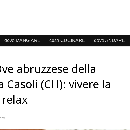
dove MANGIARE
cosa CUCINARE
dove ANDARE
Ove abruzzese della
a Casoli (CH): vivere la
relax
nto