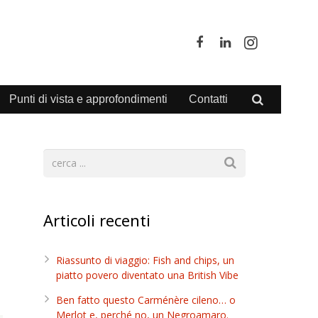
Punti di vista e approfondimenti
Contatti
Articoli recenti
Riassunto di viaggio: Fish and chips, un
piatto povero diventato una British Vibe
Ben fatto questo Carménère cileno… o
Merlot e, perché no, un Negroamaro.