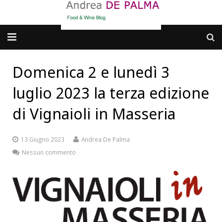
Galleria fotografica
Domenica 2 e lunedì 3
Chi sono
luglio 2023 la terza edizione
cosa BERE
di Vignaioli in Masseria
dove MANGIARE
13 Giugno 2023
Andrea De Palma
cosa CUCINARE
Nessun commento
dove ANDARE
Punti di vista e approfondimenti
Contatti