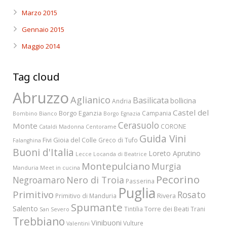
Marzo 2015
Gennaio 2015
Maggio 2014
Tag cloud
Abruzzo
Aglianico
Basilicata
bollicina
Andria
Castel del
Borgo Eganzia
Campania
Bombino Bianco
Borgo Egnazia
Cerasuolo
Monte
CORONE
Cataldi Madonna
Centorame
Guida Vini
Fivi
Gioia del Colle
Greco di Tufo
Falanghina
Buoni d'Italia
Loreto Aprutino
Lecce
Locanda di Beatrice
Montepulciano
Murgia
Manduria
Meet in cucina
Pecorino
Nero di Troia
Negroamaro
Passerina
Puglia
Primitivo
Rosato
Rivera
Primitivo di Manduria
Spumante
Salento
Torre dei Beati
Tintilia
Trani
San Severo
Trebbiano
Vinibuoni
Vulture
Valentini