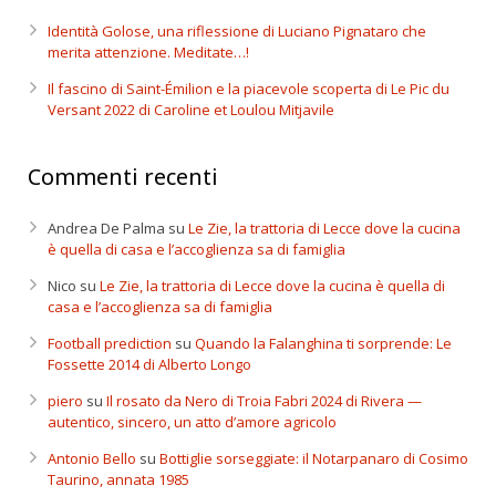
Identità Golose, una riflessione di Luciano Pignataro che
merita attenzione. Meditate…!
Il fascino di Saint-Émilion e la piacevole scoperta di Le Pic du
Versant 2022 di Caroline et Loulou Mitjavile
Commenti recenti
Andrea De Palma
su
Le Zie, la trattoria di Lecce dove la cucina
è quella di casa e l’accoglienza sa di famiglia
Nico
su
Le Zie, la trattoria di Lecce dove la cucina è quella di
casa e l’accoglienza sa di famiglia
Football prediction
su
Quando la Falanghina ti sorprende: Le
Fossette 2014 di Alberto Longo
piero
su
Il rosato da Nero di Troia Fabri 2024 di Rivera —
autentico, sincero, un atto d’amore agricolo
Antonio Bello
su
Bottiglie sorseggiate: il Notarpanaro di Cosimo
Taurino, annata 1985