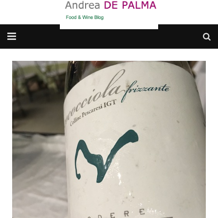
Galleria fotografica
Chi sono
cosa BERE
dove MANGIARE
cosa CUCINARE
dove ANDARE
Punti di vista e approfondimenti
Contatti