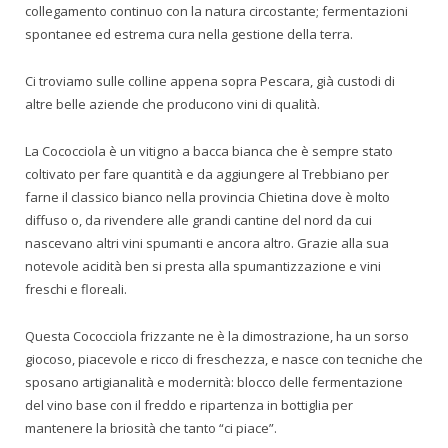
collegamento continuo con la natura circostante; fermentazioni
spontanee ed estrema cura nella gestione della terra.
Ci troviamo sulle colline appena sopra Pescara, già custodi di
altre belle aziende che producono vini di qualità.
La Cococciola è un vitigno a bacca bianca che è sempre stato
coltivato per fare quantità e da aggiungere al Trebbiano per
farne il classico bianco nella provincia Chietina dove è molto
diffuso o, da rivendere alle grandi cantine del nord da cui
nascevano altri vini spumanti e ancora altro. Grazie alla sua
notevole acidità ben si presta alla spumantizzazione e vini
freschi e floreali.
Questa Cococciola frizzante ne è la dimostrazione, ha un sorso
giocoso, piacevole e ricco di freschezza, e nasce con tecniche che
sposano artigianalità e modernità: blocco delle fermentazione
del vino base con il freddo e ripartenza in bottiglia per
mantenere la briosità che tanto “ci piace”.