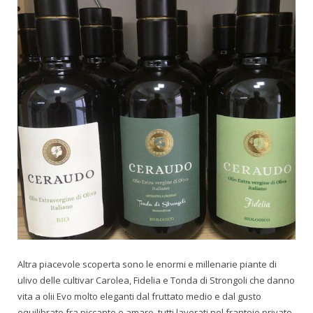
Altra piacevole scoperta sono le enormi e millenarie piante di
ulivo delle cultivar Carolea, Fidelia e Tonda di Strongoli che danno
vita a olii Evo molto eleganti dal fruttato medio e dal gusto
equilibrato fra piccante e amaro, tutti lavorati nel frantoio privato.