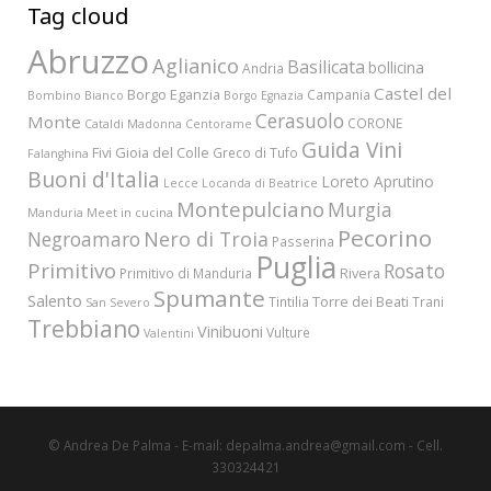
Tag cloud
Abruzzo
Aglianico
Basilicata
bollicina
Andria
Castel del
Borgo Eganzia
Campania
Bombino Bianco
Borgo Egnazia
Cerasuolo
Monte
CORONE
Cataldi Madonna
Centorame
Guida Vini
Fivi
Gioia del Colle
Greco di Tufo
Falanghina
Buoni d'Italia
Loreto Aprutino
Lecce
Locanda di Beatrice
Montepulciano
Murgia
Manduria
Meet in cucina
Pecorino
Nero di Troia
Negroamaro
Passerina
Puglia
Primitivo
Rosato
Rivera
Primitivo di Manduria
Spumante
Salento
Torre dei Beati
Tintilia
Trani
San Severo
Trebbiano
Vinibuoni
Vulture
Valentini
© Andrea De Palma - E-mail: depalma.andrea@gmail.com - Cell.
330324421