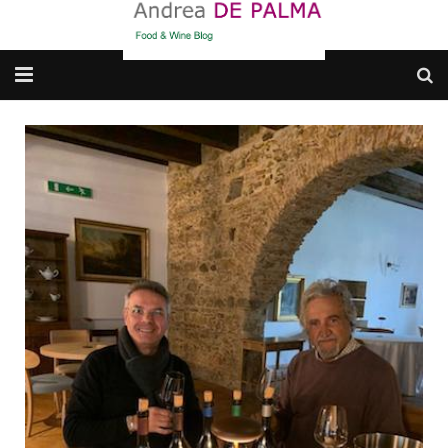
Galleria fotografica
Chi sono
cosa BERE
dove MANGIARE
cosa CUCINARE
dove ANDARE
Punti di vista e approfondimenti
Contatti