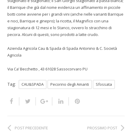
stagionato e stagionato; il San Giorgio stagionato a pasta bianca;
il Barrique che già dal nome evidenza un affinamento in piccole
botti come avviene per i grandi vini (anche nelle varianti Barrique
e noci, Barrique e ginepro); la ricotta, il Magnifico con una
stagionatura di 12 mesi e lo Stanco, ovvero lo stracchino di
pecora. Alcuni di questi, sono prodotti a latte crudo.
Azienda Agricola Cau & Spada di Spada Antonino & C. Società
Agricola
Via Ca’ Becchetto , 43 61028 Sassocorvaro PU
Tag:
CAU&SPADA
Pecorino degli Amanti
Sfossata
POST PRECEDENTE
PROSSIMO POST