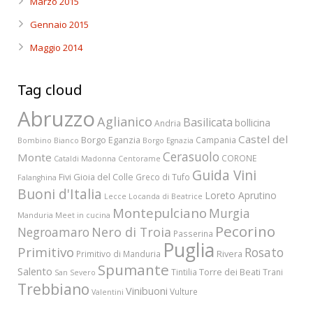
Marzo 2015
Gennaio 2015
Maggio 2014
Tag cloud
Abruzzo
Aglianico
Basilicata
bollicina
Andria
Castel del
Borgo Eganzia
Campania
Bombino Bianco
Borgo Egnazia
Cerasuolo
Monte
CORONE
Cataldi Madonna
Centorame
Guida Vini
Fivi
Gioia del Colle
Greco di Tufo
Falanghina
Buoni d'Italia
Loreto Aprutino
Lecce
Locanda di Beatrice
Montepulciano
Murgia
Manduria
Meet in cucina
Pecorino
Nero di Troia
Negroamaro
Passerina
Puglia
Primitivo
Rosato
Rivera
Primitivo di Manduria
Spumante
Salento
Torre dei Beati
Tintilia
Trani
San Severo
Trebbiano
Vinibuoni
Vulture
Valentini