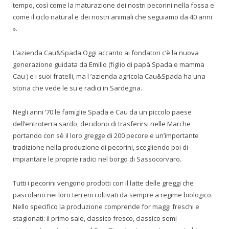
tempo, così come la maturazione dei nostri pecorini nella fossa e
come il ciclo natural e dei nostri animali che seguiamo da 40 anni
».
L’azienda Cau&Spada Oggi accanto ai fondatori c’è la nuova
generazione guidata da Emilio (figlio di papà Spada e mamma
Cau ) e i suoi fratelli, ma l ’azienda agricola Cau&Spada ha una
storia che vede le su e radici in Sardegna.
Negli anni ’70 le famiglie Spada e Cau da un piccolo paese
dell’entroterra sardo, decidono di trasferirsi nelle Marche
portando con sè il loro gregge di 200 pecore e un’importante
tradizione nella produzione di pecorini, scegliendo poi di
impiantare le proprie radici nel borgo di Sassocorvaro.
Tutti i pecorini vengono prodotti con il latte delle greggi che
pascolano nei loro terreni coltivati da sempre a regime biologico.
Nello specifico la produzione comprende for maggi freschi e
stagionati: il primo sale, classico fresco, classico semi –