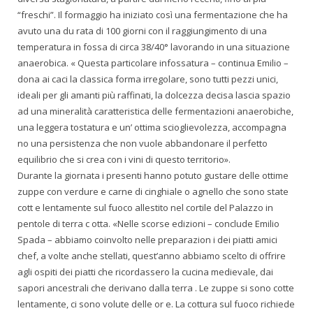
“freschi”. Il formaggio ha iniziato così una fermentazione che ha
avuto una du rata di 100 giorni con il raggiungimento di una
temperatura in fossa di circa 38/40° lavorando in una situazione
anaerobica. « Questa particolare infossatura – continua Emilio –
dona ai caci la classica forma irregolare, sono tutti pezzi unici,
ideali per gli amanti più raffinati, la dolcezza decisa lascia spazio
ad una mineralità caratteristica delle fermentazioni anaerobiche,
una leggera tostatura e un’ ottima scioglievolezza, accompagna
no una persistenza che non vuole abbandonare il perfetto
equilibrio che si crea con i vini di questo territorio».
Durante la giornata i presenti hanno potuto gustare delle ottime
zuppe con verdure e carne di cinghiale o agnello che sono state
cott e lentamente sul fuoco allestito nel cortile del Palazzo in
pentole di terra c otta. «Nelle scorse edizioni – conclude Emilio
Spada – abbiamo coinvolto nelle preparazion i dei piatti amici
chef, a volte anche stellati, quest’anno abbiamo scelto di offrire
agli ospiti dei piatti che ricordassero la cucina medievale, dai
sapori ancestrali che derivano dalla terra . Le zuppe si sono cotte
lentamente, ci sono volute delle or e. La cottura sul fuoco richiede