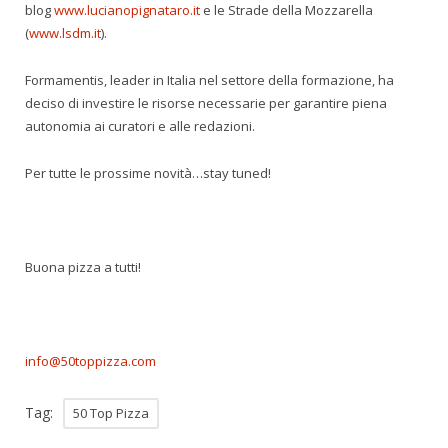
blog
www.lucianopignataro.it
e le Strade della Mozzarella
(
www.lsdm.it
).
Formamentis, leader in Italia nel settore della formazione, ha
deciso di investire le risorse necessarie per garantire piena
autonomia ai curatori e alle redazioni.
Per tutte le prossime novità…stay tuned!
Buona pizza a tutti!
info@50toppizza.com
Tag:
50 Top Pizza