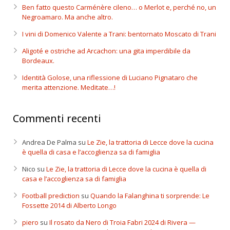
Ben fatto questo Carménère cileno… o Merlot e, perché no, un
Negroamaro. Ma anche altro.
I vini di Domenico Valente a Trani: bentornato Moscato di Trani
Aligoté e ostriche ad Arcachon: una gita imperdibile da
Bordeaux.
Identità Golose, una riflessione di Luciano Pignataro che
merita attenzione. Meditate…!
Commenti recenti
Andrea De Palma
su
Le Zie, la trattoria di Lecce dove la cucina
è quella di casa e l’accoglienza sa di famiglia
Nico
su
Le Zie, la trattoria di Lecce dove la cucina è quella di
casa e l’accoglienza sa di famiglia
Football prediction
su
Quando la Falanghina ti sorprende: Le
Fossette 2014 di Alberto Longo
piero
su
Il rosato da Nero di Troia Fabri 2024 di Rivera —