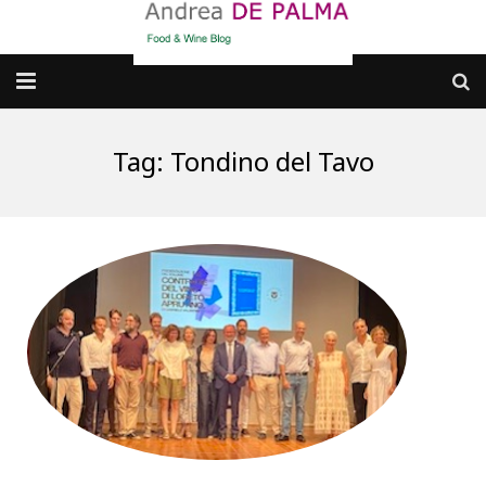
Galleria fotografica
Tag:
Tondino del Tavo
Chi sono
cosa BERE
dove MANGIARE
cosa CUCINARE
dove ANDARE
Punti di vista e approfondimenti
Contatti