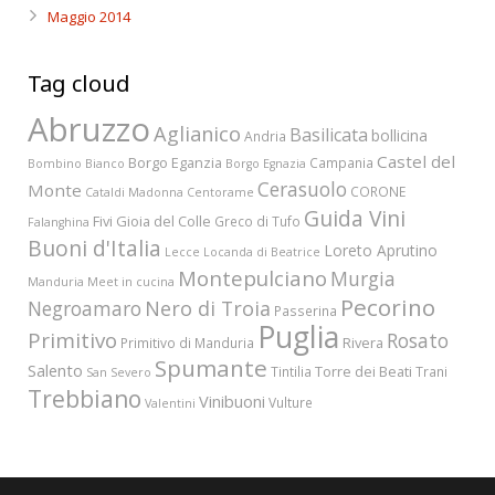
Maggio 2014
Tag cloud
Abruzzo
Aglianico
Basilicata
bollicina
Andria
Castel del
Borgo Eganzia
Campania
Bombino Bianco
Borgo Egnazia
Cerasuolo
Monte
CORONE
Cataldi Madonna
Centorame
Guida Vini
Fivi
Gioia del Colle
Greco di Tufo
Falanghina
Buoni d'Italia
Loreto Aprutino
Lecce
Locanda di Beatrice
Montepulciano
Murgia
Manduria
Meet in cucina
Pecorino
Nero di Troia
Negroamaro
Passerina
Puglia
Primitivo
Rosato
Rivera
Primitivo di Manduria
Spumante
Salento
Torre dei Beati
Tintilia
Trani
San Severo
Trebbiano
Vinibuoni
Vulture
Valentini