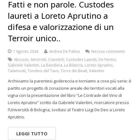
Fatti e non parole. Custodes
laureti a Loreto Aprutino a
difesa e valorizzazione di un
Terroir unico..
1 Agosto 2024
Andrea De Palma
Nessun commento
Abruzzo
,
Amorotti
,
Ciavolich
,
Custodes Laureti
,
De Fermo
,
Gabriele Valentini
,
La Bandiera
,
La Bilancia
,
Loreto Aprutino
,
Talamonti
,
Tondino del Tavo
,
Torre dei Beati
,
Valentini
Archiviamo la parentesi godereccia e torniamo a cose più serie: è
partito un progetto di zonazione areale dei territori vocati alla
vigna con la presentazione del libro “Le Contrade del Vino di
Loreto Aprutino” scritto da Gabriele Valentini, ricercatore presso
l’Università di Bologna, svoltasi al Teatro Luigi De Deo a Loreto
Aprutino.
LEGGI TUTTO