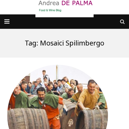
Galleria fotografica
Tag:
Mosaici Spilimbergo
Chi sono
cosa BERE
dove MANGIARE
cosa CUCINARE
dove ANDARE
Punti di vista e approfondimenti
Contatti