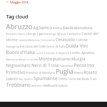
Maggio 2014
Tag cloud
Abruzzo
Aglianico
Basilicata
bollicina
Andria
Castel del
Borgo Eganzia
Campania
Bombino Bianco
Borgo Egnazia
Cerasuolo
Monte
CORONE
Cataldi Madonna
Centorame
Guida Vini
Fivi
Gioia del Colle
Greco di Tufo
Falanghina
Buoni d'Italia
Loreto Aprutino
Lecce
Locanda di Beatrice
Montepulciano
Murgia
Manduria
Meet in cucina
Pecorino
Nero di Troia
Negroamaro
Passerina
Puglia
Primitivo
Rosato
Rivera
Primitivo di Manduria
Spumante
Salento
Torre dei Beati
Tintilia
Trani
San Severo
Trebbiano
Vinibuoni
Vulture
Valentini