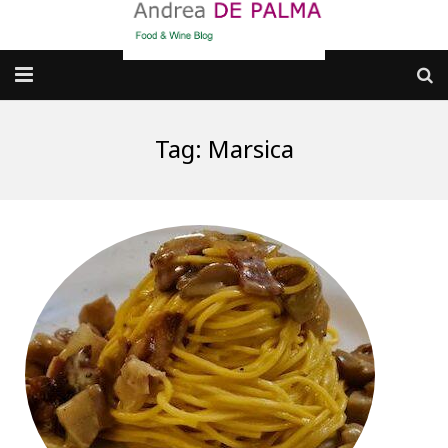
Galleria fotografica
Tag:
Marsica
Chi sono
cosa BERE
dove MANGIARE
cosa CUCINARE
dove ANDARE
Punti di vista e approfondimenti
Contatti