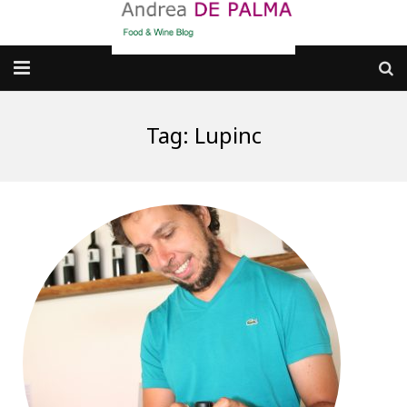
Galleria fotografica
Tag:
Lupinc
Chi sono
cosa BERE
dove MANGIARE
cosa CUCINARE
dove ANDARE
Punti di vista e approfondimenti
Contatti