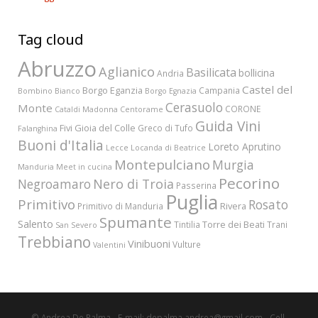
Tag cloud
Abruzzo
Aglianico
Basilicata
bollicina
Andria
Castel del
Borgo Eganzia
Campania
Bombino Bianco
Borgo Egnazia
Cerasuolo
Monte
CORONE
Cataldi Madonna
Centorame
Guida Vini
Fivi
Gioia del Colle
Greco di Tufo
Falanghina
Buoni d'Italia
Loreto Aprutino
Lecce
Locanda di Beatrice
Montepulciano
Murgia
Manduria
Meet in cucina
Pecorino
Nero di Troia
Negroamaro
Passerina
Puglia
Primitivo
Rosato
Rivera
Primitivo di Manduria
Spumante
Salento
Torre dei Beati
Tintilia
Trani
San Severo
Trebbiano
Vinibuoni
Vulture
Valentini
© Andrea De Palma - E-mail: depalma.andrea@gmail.com - Cell.