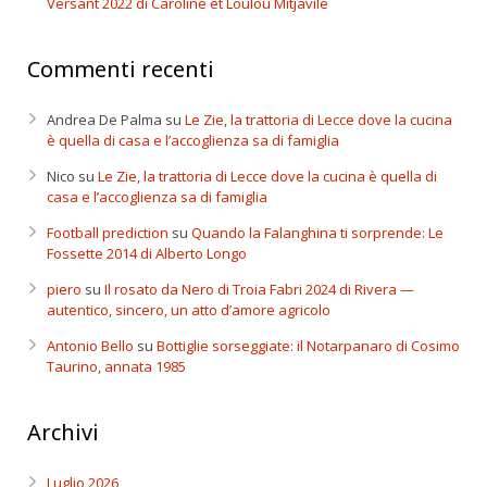
Versant 2022 di Caroline et Loulou Mitjavile
Commenti recenti
Andrea De Palma
su
Le Zie, la trattoria di Lecce dove la cucina
è quella di casa e l’accoglienza sa di famiglia
Nico
su
Le Zie, la trattoria di Lecce dove la cucina è quella di
casa e l’accoglienza sa di famiglia
Football prediction
su
Quando la Falanghina ti sorprende: Le
Fossette 2014 di Alberto Longo
piero
su
Il rosato da Nero di Troia Fabri 2024 di Rivera —
autentico, sincero, un atto d’amore agricolo
Antonio Bello
su
Bottiglie sorseggiate: il Notarpanaro di Cosimo
Taurino, annata 1985
Archivi
Luglio 2026