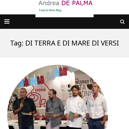
Galleria fotografica
Tag:
DI TERRA E DI MARE DI VERSI
Chi sono
cosa BERE
dove MANGIARE
cosa CUCINARE
dove ANDARE
Punti di vista e approfondimenti
Contatti