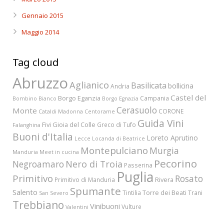
Gennaio 2015
Maggio 2014
Tag cloud
Abruzzo
Aglianico
Basilicata
bollicina
Andria
Castel del
Borgo Eganzia
Campania
Bombino Bianco
Borgo Egnazia
Cerasuolo
Monte
CORONE
Cataldi Madonna
Centorame
Guida Vini
Fivi
Gioia del Colle
Greco di Tufo
Falanghina
Buoni d'Italia
Loreto Aprutino
Lecce
Locanda di Beatrice
Montepulciano
Murgia
Manduria
Meet in cucina
Pecorino
Nero di Troia
Negroamaro
Passerina
Puglia
Primitivo
Rosato
Rivera
Primitivo di Manduria
Spumante
Salento
Torre dei Beati
Tintilia
Trani
San Severo
Trebbiano
Vinibuoni
Vulture
Valentini