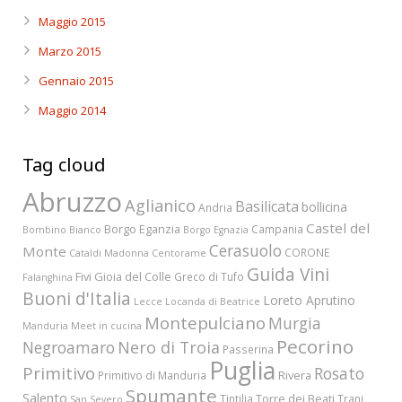
Maggio 2015
Marzo 2015
Gennaio 2015
Maggio 2014
Tag cloud
Abruzzo
Aglianico
Basilicata
bollicina
Andria
Castel del
Borgo Eganzia
Campania
Bombino Bianco
Borgo Egnazia
Cerasuolo
Monte
CORONE
Cataldi Madonna
Centorame
Guida Vini
Fivi
Gioia del Colle
Greco di Tufo
Falanghina
Buoni d'Italia
Loreto Aprutino
Lecce
Locanda di Beatrice
Montepulciano
Murgia
Manduria
Meet in cucina
Pecorino
Nero di Troia
Negroamaro
Passerina
Puglia
Primitivo
Rosato
Rivera
Primitivo di Manduria
Spumante
Salento
Torre dei Beati
Tintilia
Trani
San Severo