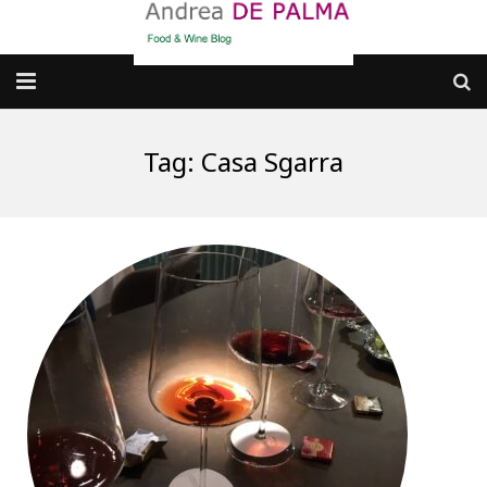
Galleria fotografica
Tag:
Casa Sgarra
Chi sono
cosa BERE
dove MANGIARE
cosa CUCINARE
dove ANDARE
Punti di vista e approfondimenti
Contatti