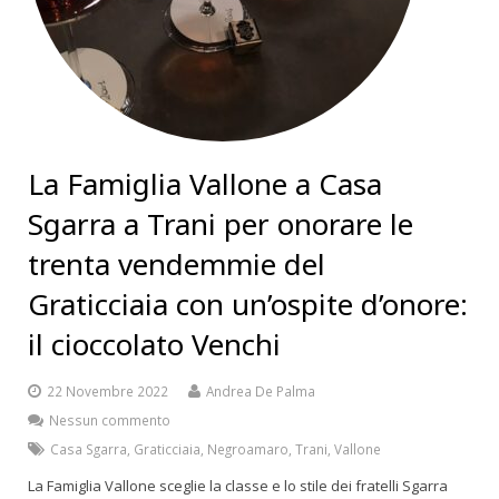
La Famiglia Vallone a Casa
Sgarra a Trani per onorare le
trenta vendemmie del
Graticciaia con un’ospite d’onore:
il cioccolato Venchi
22 Novembre 2022
Andrea De Palma
Nessun commento
Casa Sgarra
,
Graticciaia
,
Negroamaro
,
Trani
,
Vallone
La Famiglia Vallone sceglie la classe e lo stile dei fratelli Sgarra