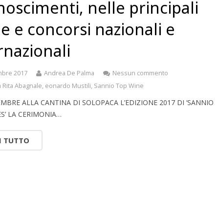
noscimenti, nelle principali
e e concorsi nazionali e
rnazionali
mbre 2017
Andrea De Palma
Nessun commento
 Rita Abagnale
,
eonardo Mustili
,
Sannio Top Wine
CEMBRE ALLA CANTINA DI SOLOPACA L’EDIZIONE 2017 DI ‘SANNIO
S’ LA CERIMONIA…
I TUTTO