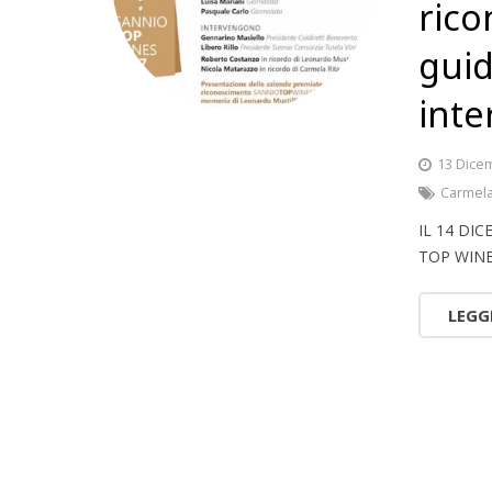
rico
guid
inte
13 Dice
Carmela
IL 14 DI
TOP WINE
LEGG