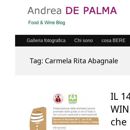
Galleria fotografica
Chi sono
cosa BERE
Tag:
Carmela Rita Abagnale
IL 
WINE
che 