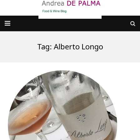
Galleria fotografica
Tag:
Alberto Longo
Chi sono
cosa BERE
dove MANGIARE
cosa CUCINARE
dove ANDARE
Punti di vista e approfondimenti
Contatti