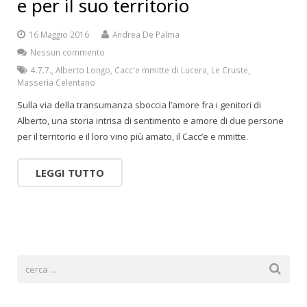
e per il suo territorio
16 Maggio 2016
Andrea De Palma
Nessun commento
4.7.7.
,
Alberto Longo
,
Cacc'e mmitte di Lucera
,
Le Cruste
,
Masseria Celentano
Sulla via della transumanza sboccia l’amore fra i genitori di
Alberto, una storia intrisa di sentimento e amore di due persone
per il territorio e il loro vino più amato, il Cacc’e e mmitte.
LEGGI TUTTO