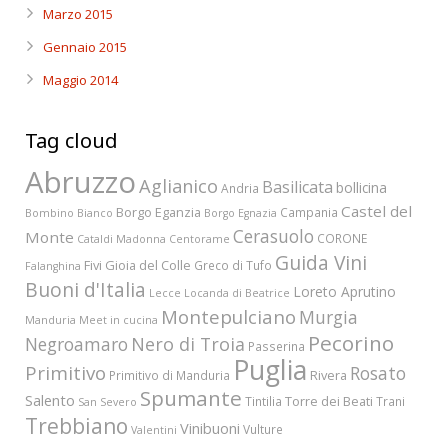
Marzo 2015
Gennaio 2015
Maggio 2014
Tag cloud
Abruzzo
Aglianico
Basilicata
bollicina
Andria
Castel del
Borgo Eganzia
Campania
Bombino Bianco
Borgo Egnazia
Cerasuolo
Monte
CORONE
Cataldi Madonna
Centorame
Guida Vini
Fivi
Gioia del Colle
Greco di Tufo
Falanghina
Buoni d'Italia
Loreto Aprutino
Lecce
Locanda di Beatrice
Montepulciano
Murgia
Manduria
Meet in cucina
Pecorino
Nero di Troia
Negroamaro
Passerina
Puglia
Primitivo
Rosato
Rivera
Primitivo di Manduria
Spumante
Salento
Torre dei Beati
Tintilia
Trani
San Severo
Trebbiano
Vinibuoni
Vulture
Valentini