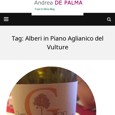
Galleria fotografica
Tag:
Alberi in Piano Aglianico del
Chi sono
Vulture
cosa BERE
dove MANGIARE
cosa CUCINARE
dove ANDARE
Punti di vista e approfondimenti
Contatti