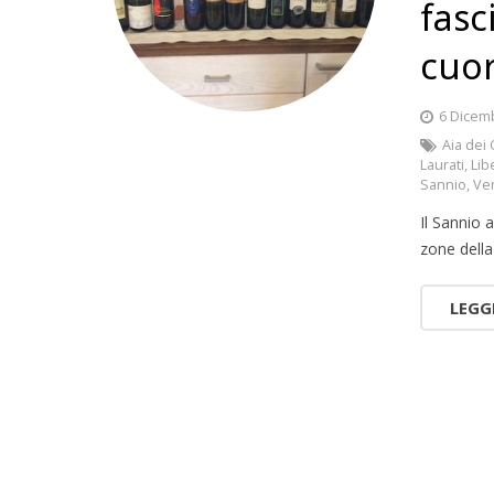
fasc
cuo
6 Dicem
Aia dei
Laurati
,
Lib
Sannio
,
Ven
Il Sannio
zone della
LEGG