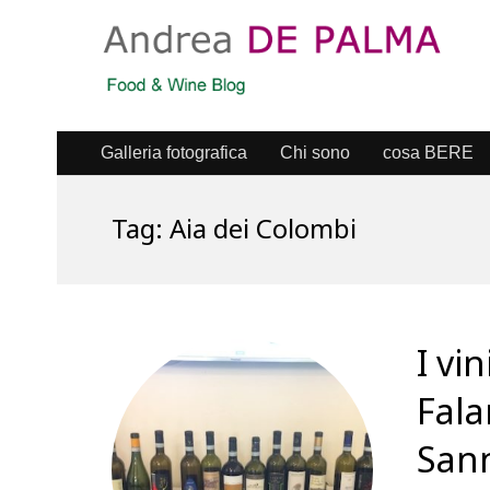
Galleria fotografica
Chi sono
cosa BERE
Tag:
Aia dei Colombi
I vi
Fala
Sann