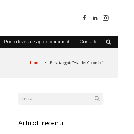
Punti di vista e approfondimenti
Contatti
Home
Post taggati "Aia dei Colombi"
Articoli recenti