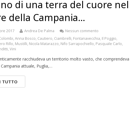
ino di una terra del cuore nel
re della Campania…
bre 2017
Andrea De Palma
Nessun commento
 Colombi
,
Anna Bosco
,
Cautiero
,
Ciambrelli
,
Fontanavecchia
,
Il Poggio
,
ero Rillo
,
Mustilli
,
Nicola Matarazzo
,
Nifo Sarrapochiello
,
Pasquale Carlo
,
ditti
,
Vini
 anticamente racchiudeva un territorio molto vasto, che comprendeva
 Campania attuale, Puglia,…
I TUTTO