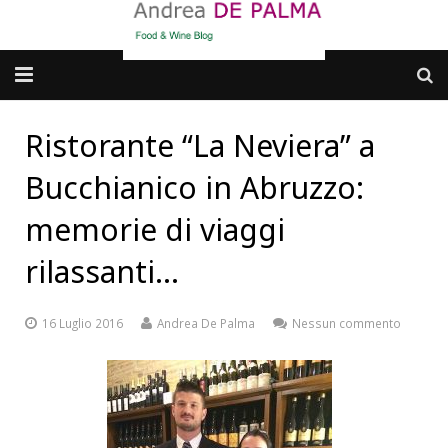
Galleria fotografica
Ristorante “La Neviera” a
Chi sono
Bucchianico in Abruzzo:
cosa BERE
memorie di viaggi
rilassanti…
dove MANGIARE
cosa CUCINARE
16 Luglio 2016
Andrea De Palma
Nessun commento
dove ANDARE
Punti di vista e approfondimenti
Contatti