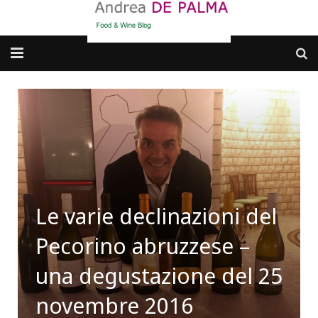
Galleria fotografica
Chi sono
cosa BERE
dove MANGIARE
Le varie declinazioni del
cosa CUCINARE
Pecorino abruzzese –
dove ANDARE
una degustazione del 25
Punti di vista e approfondimenti
novembre 2016
Contatti