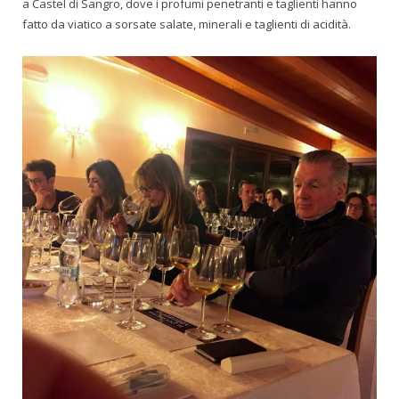
a Castel di Sangro, dove i profumi penetranti e taglienti hanno
fatto da viatico a sorsate salate, minerali e taglienti di acidità.