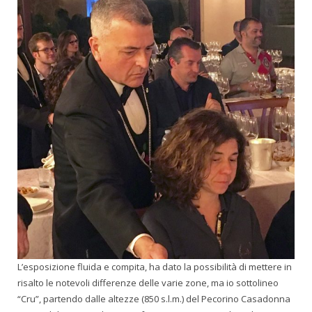
L’esposizione fluida e compita, ha dato la possibilità di mettere in
risalto le notevoli differenze delle varie zone, ma io sottolineo
“Cru”, partendo dalle altezze (850 s.l.m.) del Pecorino Casadonna