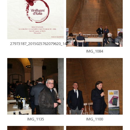
27973187_2015025762079620_1494546666440393026_n
IMG_1084
IMG_1135
IMG_1100