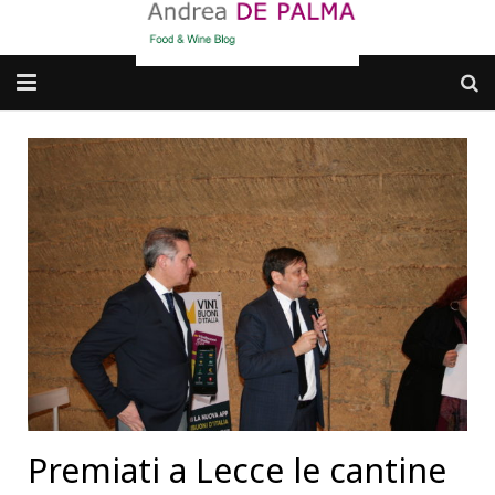
Galleria fotografica
Chi sono
cosa BERE
dove MANGIARE
cosa CUCINARE
dove ANDARE
Punti di vista e approfondimenti
Premiati a Lecce le cantine
Contatti