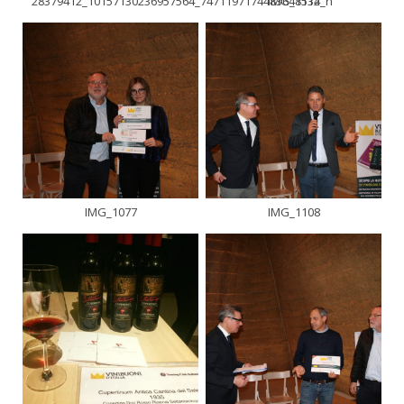
28379412_10157130236957564_7471197174483648512_n
IMG_1134
IMG_1077
IMG_1108