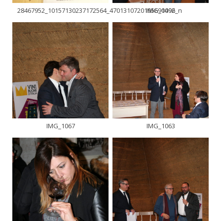
28467952_10157130237172564_4701310720195690496_n
IMG_1092
IMG_1067
IMG_1063